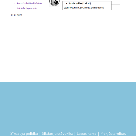
Sīkdatņu politika | Sīkdatņu stāvoklis: | Lapas karte | Piekļūstamības