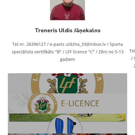
Treneris Uldis Jāņekalns
Tel.nr. 26396127 / e-pasts uldzha_33@inbox.lv / Sporta
Te
speciālista sertifikāts "B" / LFF licence "C" / Zēni no 5-13
/ 
gadiem