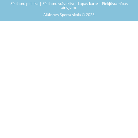
Sīkdatņu politika | Sīkdatņu stāvoklis: | Lapas karte | Piekļūstamības
ziņojums
Alūksnes Sporta skola © 2023