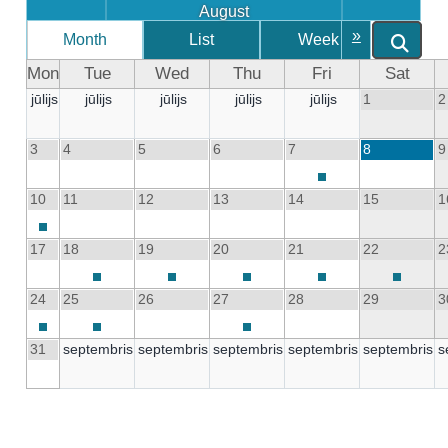
August
»
Month
List
Week
Da
Mon
Tue
Wed
Thu
Fri
Sat
jūlijs
jūlijs
jūlijs
jūlijs
jūlijs
1
2
3
4
5
6
7
8
9
10
11
12
13
14
15
1
17
18
19
20
21
22
2
24
25
26
27
28
29
3
31
septembris
septembris
septembris
septembris
septembris
s