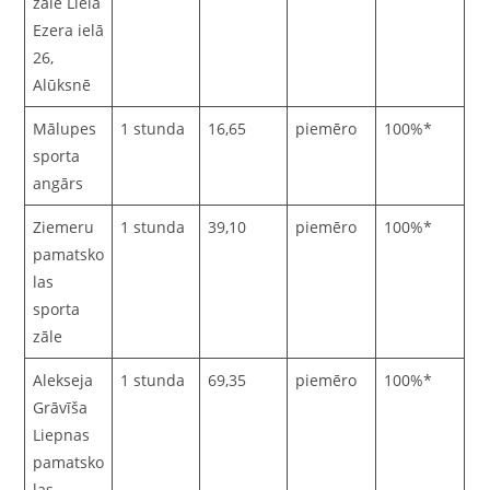
zāle Lielā
Ezera ielā
26,
Alūksnē
Mālupes
1 stunda
16,65
piemēro
100%*
sporta
angārs
Ziemeru
1 stunda
39,10
piemēro
100%*
pamatsko
las
sporta
zāle
Alekseja
1 stunda
69,35
piemēro
100%*
Grāvīša
Liepnas
pamatsko
las