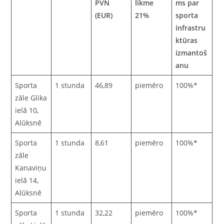
PVN
likme
ms par
(EUR)
21%
sporta
infrastru
ktūras
izmantoš
anu
Sporta
1 stunda
46,89
piemēro
100%*
zāle Glika
ielā 10,
Alūksnē
Sporta
1 stunda
8,61
piemēro
100%*
zāle
Kanaviņu
ielā 14,
Alūksnē
Sporta
1 stunda
32,22
piemēro
100%*