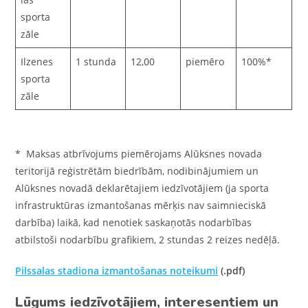
sporta
zāle
Ilzenes
1 stunda
12,00
piemēro
100%*
sporta
zāle
* Maksas atbrīvojums piemērojams Alūksnes novada
teritorijā reģistrētām biedrībām, nodibinājumiem un
Alūksnes novadā deklarētajiem iedzīvotājiem (ja sporta
infrastruktūras izmantošanas mērķis nav saimnieciskā
darbība) laikā, kad nenotiek saskaņotās nodarbības
atbilstoši nodarbību grafikiem, 2 stundas 2 reizes nedēļā.
Pilssalas stadiona izmantošanas noteikumi
(.pdf)
Lūgums iedzīvotājiem, interesentiem un